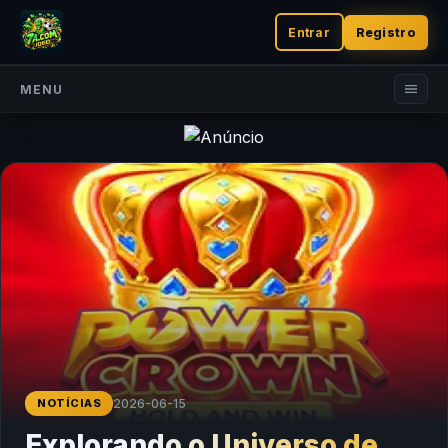
Entrar
Registro
MENU
NOTÍCIAS
2026-06-15
Explorando o Universo de