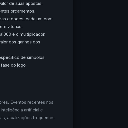
valor de suas apostas.
entes orçamentos.
ridas e doces, cada um com
m vitórias.
000 é o multiplicador.
valor dos ganhos dos
específico de símbolos
 fase do jogo
ores. Eventos recentes nos
eligência artificial e
as, atualizações frequentes