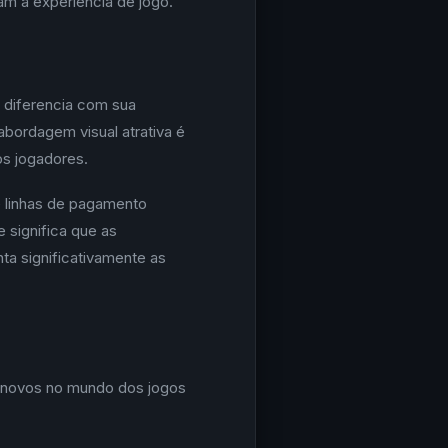
m a experiência de jogo.
 diferencia com sua
abordagem visual atrativa é
s jogadores.
e linhas de pagamento
 significa que as
ta significativamente as
o novos no mundo dos jogos