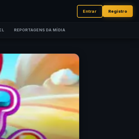
Entrar
Registro
EL
REPORTAGENS DA MÍDIA