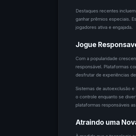
Destaques recentes incluem
ganhar prêmios especiais. 
jogadores ativa e engajada.
Jogue Responsave
Com a popularidade crescent
responsável. Plataformas c
desfrutar de experiências d
Sistemas de autoexclusão e 
o controle enquanto se diver
plataformas responsáveis as
Atraindo uma Nov