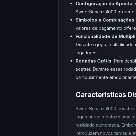
Configuração da Aposta:
A
SweetBonanza1000 oferece 
Símbolos e Combinações:
valores de pagamento difere
Funcionalidade de Multipl
Durante o jogo, multiplicado
jogadores.
Rodadas Grátis:
Para desbl
scatter. Durante essas rodad
particularmente emocionante
Características Di
SweetBonanza1000 constantem
jogos online mostram uma ten
realidade aumentada. Embora
introduzem novos temas e ev