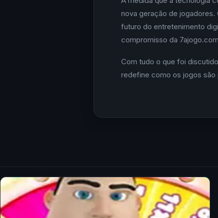
À medida que a tecnologia c
nova geração de jogadores. 
futuro do entretenimento dig
compromisso da 7ajogo.com 
Com tudo o que foi discutid
redefine como os jogos são 