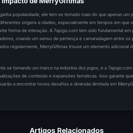
o Impacto de MerryGiftmas
ganha popularidade, ele tem se tornado mais do que apenas um 
 diferentes origens e idades, especialmente em tempos em que o
ante forma de interação. A 7ajogo.com tem sido fundamental em
dores, criando um senso de pertença e camaradagem entre os pa
dos regularmente, MerryGiftmas trouxe um elemento adicional 
te se tornando um marco na indústria dos jogos, e a 7ajogo.com
atualizações de conteúdo e expansões temáticas. Isso garante qu
uarão a encontrar novos desafios e diversão ilimitada em MerryG
Artigos Relacionados