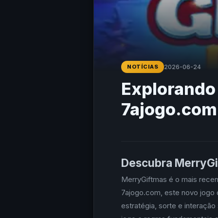
NOTÍCIAS
2026-06-24
Explorando
7ajogo.com
Descubra MerryGi
MerryGiftmas é o mais recen
7ajogo.com, este novo jogo
estratégia, sorte e interaçã