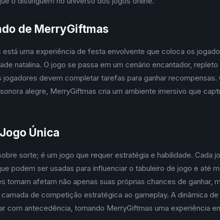
ue o distinguem no universo dos jogos online.
ndo de MerryGiftmas
está uma experiência de festa envolvente que coloca os jogado
dade natalina. O jogo se passa em um cenário encantador, repleto
os jogadores devem completar tarefas para ganhar recompensas
ha sonora alegre, MerryGiftmas cria um ambiente imersivo que capt
Jogo Única
obre sorte; é um jogo que requer estratégia e habilidade. Cad
que podem ser usadas para influenciar o tabuleiro de jogo e até
es tomam afetam não apenas suas próprias chances de ganhar,
 camada de competição estratégica ao gameplay. A dinâmica de
jar com antecedência, tornando MerryGiftmas uma experiência e