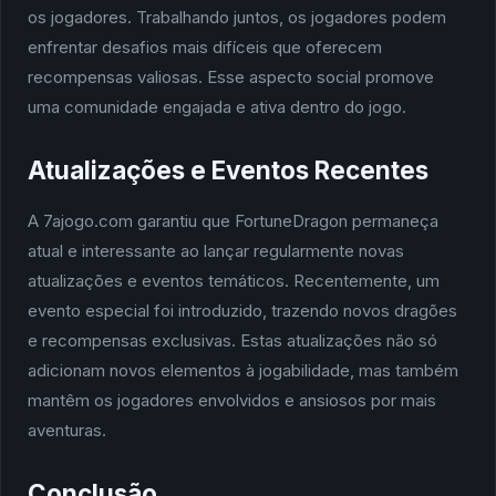
os jogadores. Trabalhando juntos, os jogadores podem
enfrentar desafios mais difíceis que oferecem
recompensas valiosas. Esse aspecto social promove
uma comunidade engajada e ativa dentro do jogo.
Atualizações e Eventos Recentes
A 7ajogo.com garantiu que FortuneDragon permaneça
atual e interessante ao lançar regularmente novas
atualizações e eventos temáticos. Recentemente, um
evento especial foi introduzido, trazendo novos dragões
e recompensas exclusivas. Estas atualizações não só
adicionam novos elementos à jogabilidade, mas também
mantêm os jogadores envolvidos e ansiosos por mais
aventuras.
Conclusão