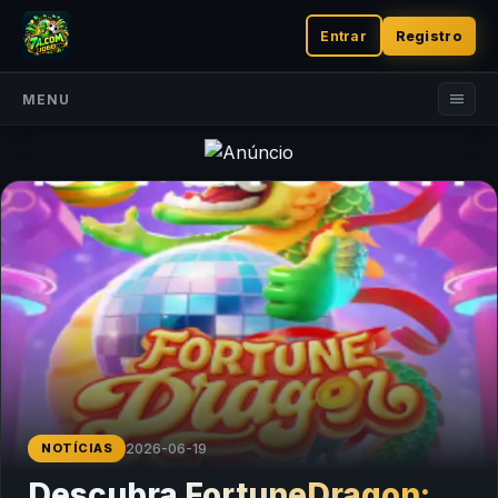
Entrar
Registro
MENU
NOTÍCIAS
2026-06-19
Descubra FortuneDragon: