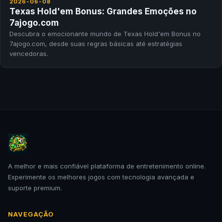
2026-06-08
Texas Hold'em Bonus: Grandes Emoções no
7ajogo.com
Descubra o emocionante mundo de Texas Hold'em Bonus no
7ajogo.com, desde suas regras básicas até estratégias
vencedoras.
A melhor e mais confiável plataforma de entretenimento online.
Experimente os melhores jogos com tecnologia avançada e
suporte premium.
NAVEGAÇÃO