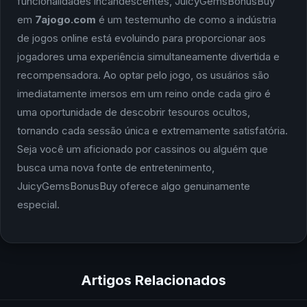
funcionalidades incandescentes, JuicyGemsBonusBuy
em
7ajogo.com
é um testemunho de como a indústria
de jogos online está evoluindo para proporcionar aos
jogadores uma experiência simultaneamente divertida e
recompensadora. Ao optar pelo jogo, os usuários são
imediatamente imersos em um reino onde cada giro é
uma oportunidade de descobrir tesouros ocultos,
tornando cada sessão única e extremamente satisfatória.
Seja você um aficionado por cassinos ou alguém que
busca uma nova fonte de entretenimento,
JuicyGemsBonusBuy oferece algo genuinamente
especial.
Artigos Relacionados