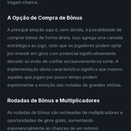
tragam chance.
A Opção de Compra de Bônus
A principal atração aqui é, sem dúvida, a possibilidade de
comprar bônus de forma direta. Isso agrega uma camada
estratégica ao jogo, visto que os jogadores podem optar
por investir em giros com potencial significativamente
elevado ao invés de confiar exclusivamente na sorte. A
implementação desta característica significa que mesmo
aqueles que jogam por pouco tempo podem
experimentar a emoção das rodadas de grandes vitórias.
Rodadas de Bônus e Multiplicadores
As rodadas de bônus são recheadas de multiplicadores e
oportunidades de giros grátis, aumentando
exponencialmente as chances de um retorno