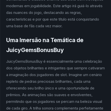
modernas em jogabilidade. Este artigo irá guiá-lo através
das nuances do jogo, destacando as regras,
características e por que este título está conquistando
uma base de fãs cada vez maior.
Uma Imersão na Temática de
JuicyGemsBonusBuy
JuicyGemsBonusBuy é essencialmente uma celebração
dos objetos brilhantes e intrigantes que sempre cativaram
a imaginação dos jogadores de slot. Imagine um cenário
repleto de pedras preciosas brilhantes, cada uma
oferecendo seu brilho único e uma oportunidade de
prêmios. As animações são suaves e envolventes,
permitindo que os jogadores se percam na beleza visual
de cada giro. A trilha sonora complementa perfeitamente