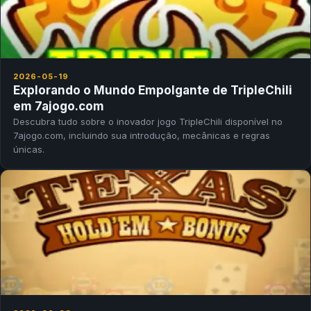
2026-05-19
Explorando o Mundo Empolgante de TripleChili
em 7ajogo.com
Descubra tudo sobre o inovador jogo TripleChili disponível no
7ajogo.com, incluindo sua introdução, mecânicas e regras
únicas.