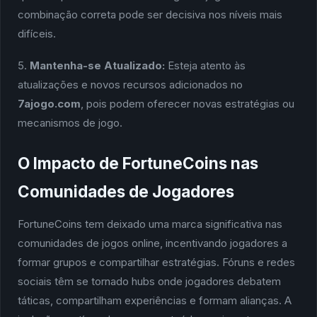
combinação correta pode ser decisiva nos níveis mais
difíceis.
5.
Mantenha-se Atualizado:
Esteja atento às
atualizações e novos recursos adicionados no
7ajogo.com
, pois podem oferecer novas estratégias ou
mecanismos de jogo.
O Impacto de FortuneCoins nas
Comunidades de Jogadores
FortuneCoins tem deixado uma marca significativa nas
comunidades de jogos online, incentivando jogadores a
formar grupos e compartilhar estratégias. Fóruns e redes
sociais têm se tornado hubs onde jogadores debatem
táticas, compartilham experiências e formam alianças. A