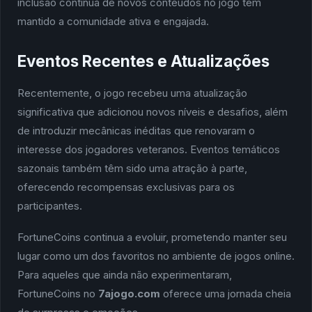
inclusão contínua de novos conteúdos no jogo tem
mantido a comunidade ativa e engajada.
Eventos Recentes e Atualizações
Recentemente, o jogo recebeu uma atualização
significativa que adicionou novos níveis e desafios, além
de introduzir mecânicas inéditas que renovaram o
interesse dos jogadores veteranos. Eventos temáticos
sazonais também têm sido uma atração à parte,
oferecendo recompensas exclusivas para os
participantes.
FortuneCoins continua a evoluir, prometendo manter seu
lugar como um dos favoritos no ambiente de jogos online.
Para aqueles que ainda não experimentaram,
FortuneCoins no
7ajogo.com
oferece uma jornada cheia