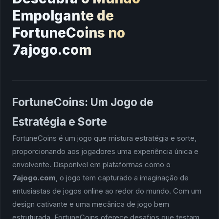
Empolgante de
FortuneCoins no
7ajogo.com
FortuneCoins: Um Jogo de
Estratégia e Sorte
FortuneCoins é um jogo que mistura estratégia e sorte,
proporcionando aos jogadores uma experiência única e
envolvente. Disponível em plataformas como o
7ajogo.com
, o jogo tem capturado a imaginação de
entusiastas de jogos online ao redor do mundo. Com um
design cativante e uma mecânica de jogo bem
estruturada, FortuneCoins oferece desafios que testam