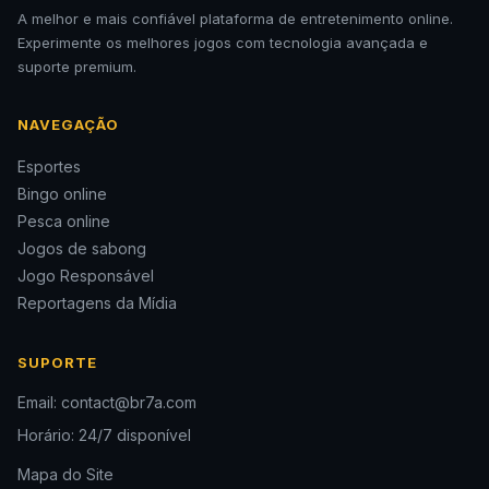
A melhor e mais confiável plataforma de entretenimento online.
Experimente os melhores jogos com tecnologia avançada e
suporte premium.
NAVEGAÇÃO
Esportes
Bingo online
Pesca online
Jogos de sabong
Jogo Responsável
Reportagens da Mídia
SUPORTE
Email: contact@br7a.com
Horário: 24/7 disponível
Mapa do Site