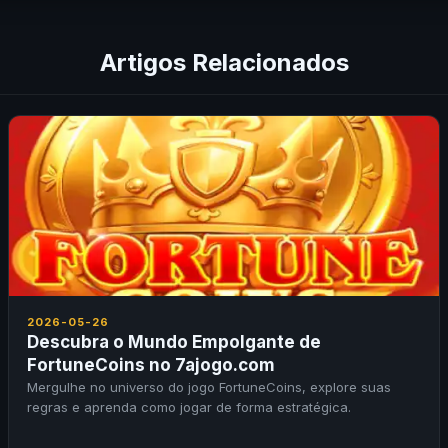
Artigos Relacionados
2026-05-26
Descubra o Mundo Empolgante de
FortuneCoins no 7ajogo.com
Mergulhe no universo do jogo FortuneCoins, explore suas
regras e aprenda como jogar de forma estratégica.