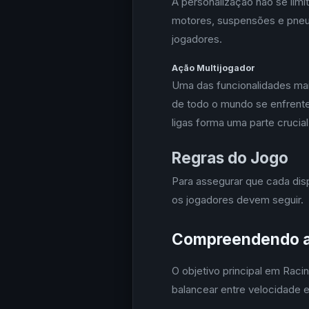
A personalização não se lim
motores, suspensões e pneus
jogadores.
Ação Multijogador
Uma das funcionalidades mai
de todo o mundo se enfrente
ligas forma uma parte crucia
Regras do Jogo
Para assegurar que cada disp
os jogadores devem seguir.
Compreendendo a
O objetivo principal em Raci
balancear entre velocidade 