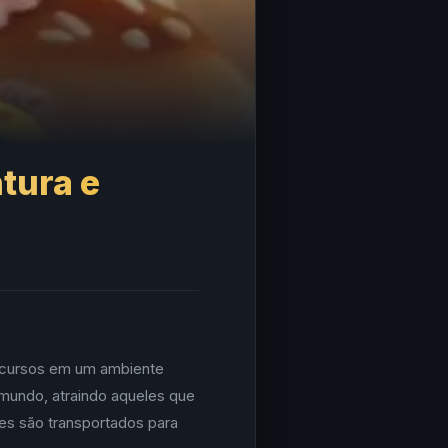
tura e
recursos em um ambiente
mundo, atraindo aqueles que
es são transportados para