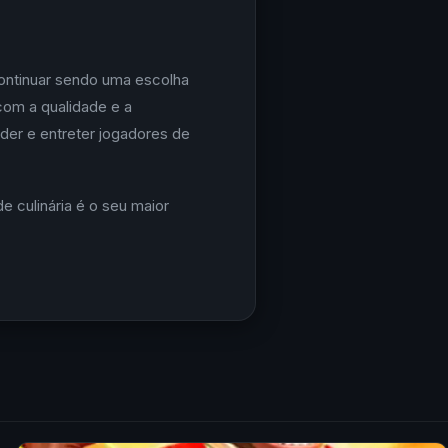
ntinuar sendo uma escolha
om a qualidade e a
der e entreter jogadores de
e culinária é o seu maior