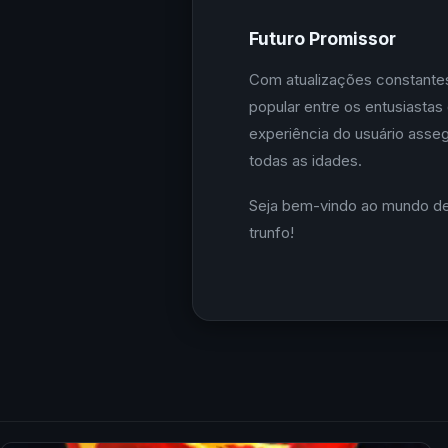
Futuro Promissor
Com atualizações constante
popular entre os entusiasta
experiência do usuário asseg
todas as idades.
Seja bem-vindo ao mundo deli
trunfo!