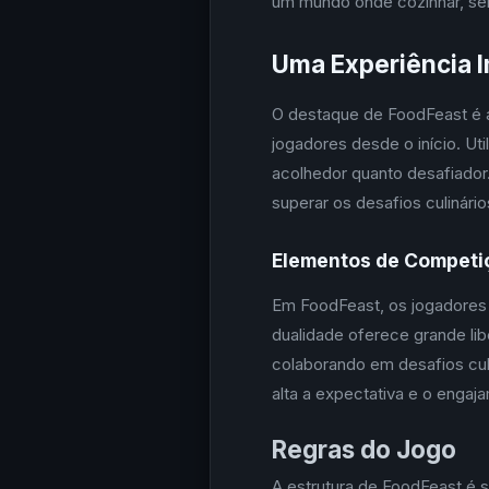
um mundo onde cozinhar, serv
Uma Experiência 
O destaque de FoodFeast é a
jogadores desde o início. Uti
acolhedor quanto desafiador.
superar os desafios culinário
Elementos de Competi
Em FoodFeast, os jogadores 
dualidade oferece grande li
colaborando em desafios cul
alta a expectativa e o enga
Regras do Jogo
A estrutura de FoodFeast é 