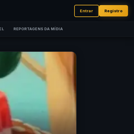
Entrar
Registro
EL
REPORTAGENS DA MÍDIA