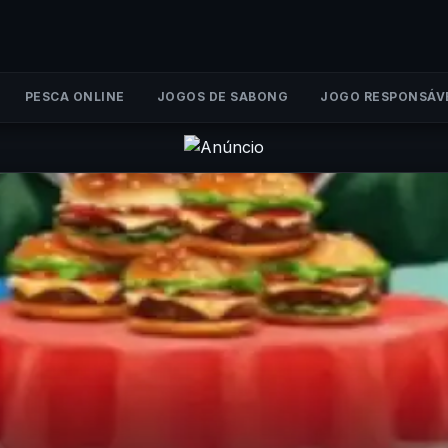
PESCA ONLINE
JOGOS DE SABONG
JOGO RESPONSÁV