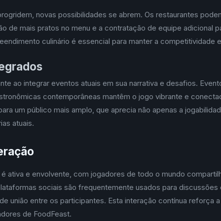
rogridem, novas possibilidades se abrem. Os restaurantes pode
ão de mais pratos no menu e a contratação de equipe adicional p
endimento culinário é essencial para manter a competitividade
tegrados
te ao integrar eventos atuais em sua narrativa e desafios. Even
astronômicas contemporâneas mantêm o jogo vibrante e conecta
para um público mais amplo, que aprecia não apenas a jogabilid
ias atuais.
eração
 ativa e envolvente, com jogadores de todo o mundo compartilh
e plataformas sociais são frequentemente usados para discussõe
união entre os participantes. Esta interação contínua reforça a
adores de FoodFeast.