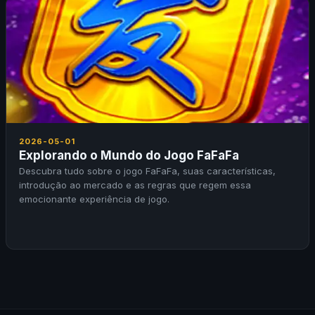
2026-05-01
Explorando o Mundo do Jogo FaFaFa
Descubra tudo sobre o jogo FaFaFa, suas características,
introdução ao mercado e as regras que regem essa
emocionante experiência de jogo.